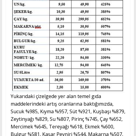
Yukarıdaki çizelgede yer alan temel gıda
maddelerindeki artış oranlarına baktığımızda,
Sucuk %985, Kıyma %957, Süt %921, Kuşbaşı %879,
Zeytinyağı %829, Su %807, Pirinç %745, Çay %652,
Mercimek %645, Tereyağı %618, Ekmek %600,
Bulgur %581, Kaşar Peyniri %544, Makarna %507,