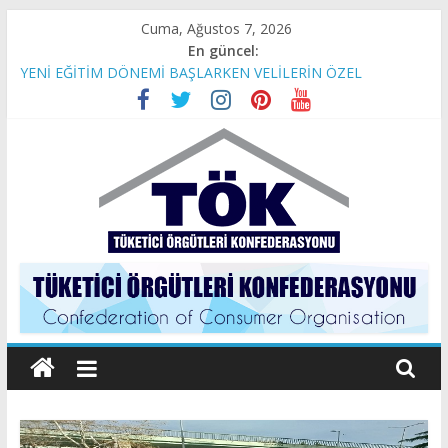
Skip
Cuma, Ağustos 7, 2026
to
En güncel:
content
YENİ EĞİTİM DÖNEMİ BAŞLARKEN VELİLERİN ÖZEL
OKULLAR İLE SINAVI
İBB BAŞKAN VEKİLİ SAYIN NURİ ASLAN’A AÇIK MEKTUP
Son 4 yılda Temel Gıda Maddelerinin Hayatımıza Etkileri
TÜKETİCİ HAKLARI GERİYE GÖTÜRÜLEMEZ!
Tüketici
Örgütleri
Konfederasyonu
(TÖK)