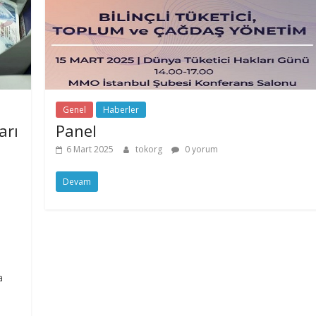
Genel
Haberler
arı
Panel
6 Mart 2025
tokorg
0 yorum
Devam
;
a