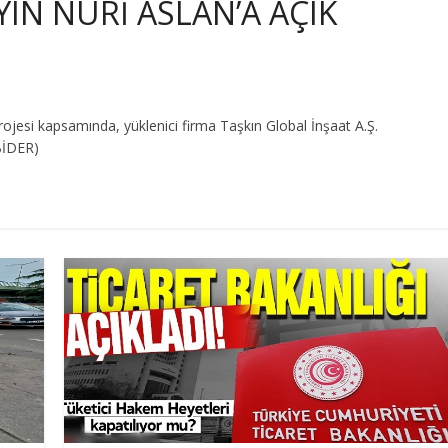
YIN NURİ ASLAN’A AÇIK
esi kapsamında, yüklenici firma Taşkın Global İnşaat A.Ş.
ÜBİDER)