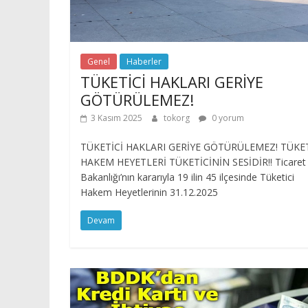
Genel
Haberler
TÜKETİCİ HAKLARI GERİYE
GÖTÜRÜLEMEZ!
3 Kasım 2025
tokorg
0 yorum
TÜKETİCİ HAKLARI GERİYE GÖTÜRÜLEMEZ! TÜKET
HAKEM HEYETLERİ TÜKETİCİNİN SESİDİR!! Ticaret
Bakanlığı’nın kararıyla 19 ilin 45 ilçesinde Tüketici
Hakem Heyetlerinin 31.12.2025
Devam