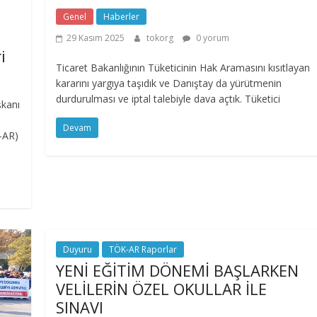
Genel
Haberler
29 Kasım 2025
tokorg
0 yorum
i
Ticaret Bakanlığının Tüketicinin Hak Aramasını kısıtlayan
kararını yargıya taşıdık ve Danıştay da yürütmenin
durdurulması ve iptal talebiyle dava açtık. Tüketici
şkanı
Devam
-AR)
Duyuru
TÖK-AR Raporlar
YENİ EĞİTİM DÖNEMİ BAŞLARKEN
VELİLERİN ÖZEL OKULLAR İLE
SINAVI