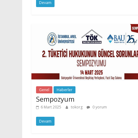
Devam
Genel
Haberler
Sempozyum
6 Mart 2025
tokorg
0 yorum
Devam