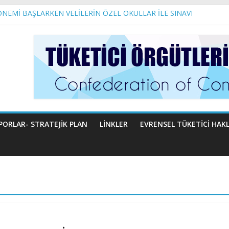
ÖNEMİ BAŞLARKEN VELİLERİN ÖZEL OKULLAR İLE SINAVI
KİLİ SAYIN NURİ ASLAN’A AÇIK MEKTUP
l Gıda Maddelerinin Hayatımıza Etkileri
ARI GERİYE GÖTÜRÜLEMEZ!
u
PORLAR- STRATEJIK PLAN
LINKLER
EVRENSEL TÜKETICI HAKL