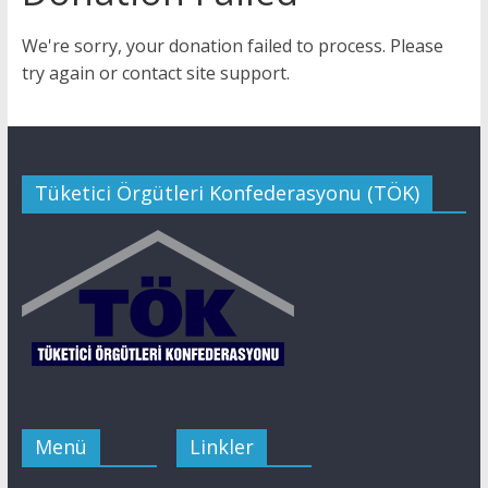
Tüketici
We're sorry, your donation failed to process. Please
Örgütleri
try again or contact site support.
Konfederasyonu
(TÖK)
Tüketici Örgütleri Konfederasyonu (TÖK)
Menü
Linkler