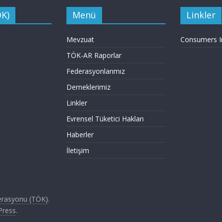
ÖK)
Menü
Linkler
Mevzuat
Consumers In
TÖK-AR Raporlar
Federasyonlarımız
Derneklerimiz
Linkler
Evrensel Tüketici Hakları
Haberler
İletişim
derasyonu (TÖK)
.
Press
.