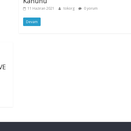
Kanunu
11 Haziran 2021
tokorg
0 yorum
Devam
VE