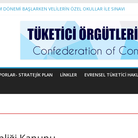
İM DÖNEMİ BAŞLARKEN VELİLERİN ÖZEL OKULLAR İLE SINAVI
 VEKİLİ SAYIN NURİ ASLAN’A AÇIK MEKTUP
 Temel Gıda Maddelerinin Hayatımıza Etkileri
HAKLARI GERİYE GÖTÜRÜLEMEZ!
u
PORLAR- STRATEJIK PLAN
LINKLER
EVRENSEL TÜKETICI HAKL