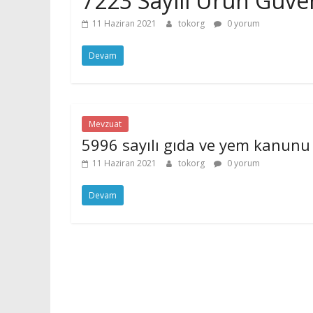
7223 Sayılı Ürün Güve
11 Haziran 2021
tokorg
0 yorum
Devam
Mevzuat
5996 sayılı gıda ve yem kanunu
11 Haziran 2021
tokorg
0 yorum
Devam