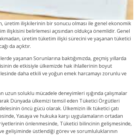
, üretim ilişkilerinin bir sonucu olması ile genel ekonomik
tim ilişkisini belirlemesi açısından oldukça önemlidir. Genel
kmadan, üretim tüketim ilişki sürecini ve yaşanan tüketici
ağı da açıktır.
mlerde yaşanan Sorunlarına baktığımızda, geçmiş yıllarda
sinin de etkisiyle ülkemizde hak ihlallerinin boyut
sinde daha etkili ve yoğun emek harcamayı zorunlu ve
maktadır.
ulan uzun soluklu mücadele deneyimleri ışığında çalışmalar
arak Dünyada ülkemizi temsil eden Tüketici Örgütleri
sinin öncü gücü olarak. Ülkemizin ilk tüketici çatı
lmesinde, Yasaya ve hukuka karşı uygulamaların ortadan
riyetlerinin önlenmesinde, Tüketici bilincinin gelişmesinde,
 gelişiminde üstlendiği görev ve sorumluluklarının