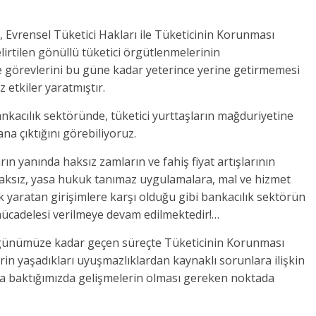
 Evrensel Tüketici Hakları ile Tüketicinin Korunması
rtilen gönüllü tüketici örgütlenmelerinin
e görevlerini bu güne kadar yeterince yerine getirmemesi
 olumsuz etkiler yaratmıştır.
ankacılık sektöründe, tüketici yurttaşların mağduriyetine
a çıktığını görebiliyoruz.
ın yanında haksız zamların ve fahiş fiyat artışlarının
aksız, yasa hukuk tanımaz uygulamalara, mal ve hizmet
k yaratan girişimlere karşı olduğu gibi bankacılık sektörün
ücadelesi verilmeye devam edilmektedir!…
an günümüze kadar geçen süreçte Tüketicinin Korunması
rin yaşadıkları uyuşmazlıklardan kaynaklı sorunlara ilişkin
aya baktığımızda gelişmelerin olması gereken noktada