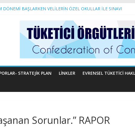
HAKLARI GERİYE GÖTÜRÜLEMEZ!
İM DÖNEMİ BAŞLARKEN VELİLERİN ÖZEL OKULLAR İLE SINAVI
 VEKİLİ SAYIN NURİ ASLAN’A AÇIK MEKTUP
 Temel Gıda Maddelerinin Hayatımıza Etkileri
u
PORLAR- STRATEJIK PLAN
LINKLER
EVRENSEL TÜKETICI HAKL
Yaşanan Sorunlar.” RAPOR