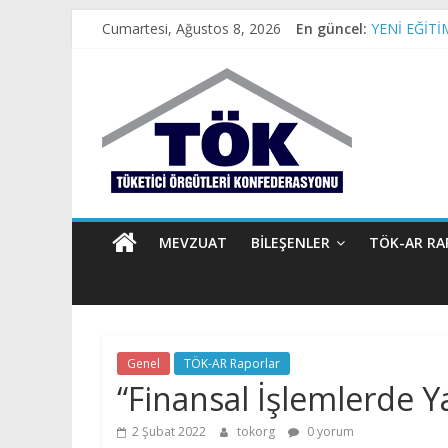
Skip
Cumartesi, Ağustos 8, 2026
En güncel:
TÜKETİCİ 
to
YENİ EĞİT
content
Tüketici
İBB BAŞKAN
Son 4 yılda
Örgütleri
Konfederasyon
(TÖK)
MEVZUAT
BILEŞENLER
TÖK-AR RA
Tüketici
Örgütleri
Konfederasyonu
Genel
TÖK-AR Raporlar
(TÖK)
“Finansal İşlemlerde 
2 Şubat 2022
tokorg
0 yorum