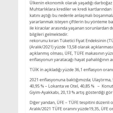
Ülkenin ekonomik olarak yaşadığı darboğaz h
Muhtarlıklara krediler ve kredi kartlarından 
katını aştığı bu nedenle anlaşmalı boşanma
yararlanmak isteyen çiftlerin bu yönteme baş
ile kiracılar arasında yaşanan sorunlardan do
bilgileri gelmektedir. Ül
rekorunu kıran Tüketici Fiyat Endeksinin (TÜF
(Aralık/2021) yüzde 13,58 olarak açıklanması
açıklanmış olması, ÜFE, TÜFE makasının yüzd
enflasyonun yaratacağı hayat pahalılığının 
TÜİK in açıkladığı yüzde 36,1 enflasyon oranı
2021 enflasyonuna baktığımızda; Ulaştırma, 5
40,95 % – Lokanta ve Otel, 40,85 % – Konut, 
Giyim-Ayakkabı, 20,13 % artış gösterdiği gör
Diğer yandan, ÜFE – TÜFE tespitini düzenli
Aralık/2021 TÜFE oranını yüzde19,35, ÜFE o