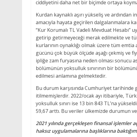
ciddiyetini daha net bir biçimde ortaya koym
Kurdan kaynaklı aşırı yükseliş ve ardından in
amacıyla hayata geçirilen dalgalanmalara karş
“Kur Korumalı TL Vadeli Mevduat Hesabı” uyg
getirip getirmeyeceği merak edilmekte ve tük
kurlarının oynaklığı olmak üzere tüm emtia ar
gücünü çok büyük ölçüde aşağı çekmiş ve fiya
ipliğe zam furyasına neden olması sonucu asga
bölümünün yoksulluk sınırının bir bölümünü
edilmesi anlamına gelmektedir.
Bu durum karşısında Cumhuriyet tarihinde g
itilmemişlerdir. 2022/ocak ayı itibariyle, Türk-
yoksulluk sınırı ise 13 bin 843 TL’na yükseldi.
59,67 arttı. Bu veriler ülkemizde durumun 
2021 yılında gerçekleşen finansal işlemler 
haksız uygulamalarına başlıklarına baktığım