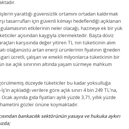
aktadır.
işlerin yarattığı güvensizlik ortamını ortadan kaldırmak
ı tasarrufları için güvenli kılmayı hedeflendiği açıklanan
ulamasının etkilerinin neler olacağı, hazineye ek bir yük
eticiler açısından kaygıyla izlenmektedir. Başta döviz
açları karşısında değer yitiren TL nın tüketicinin alım
tı olağanüstü artan enerji ürünlerinin fiyatının iğneden
ri ücretli, çalışan ve emekli milyonlarca tüketicinin bir
n ise açlık sınırının altında yaşam sürmeye mahkum
örülmemiş düzeyde tüketiciler bu kadar yoksulluğa
İş’in açıkladığı verilere göre açlık sınırı 4 bin 249 TL’na,
 Ocak ayında gıda fiyatları aylık yüzde 3,71, yıllık yüzde
vehametini gözler önüne koymaktadır.
açısından bankacılık sektörünün yasaya ve hukuka aykırı
ızda;