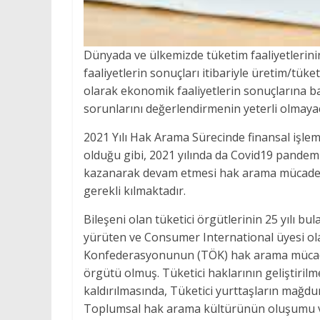
Dünyada ve ülkemizde tüketim faaliyetlerinin
faaliyetlerin sonuçları itibariyle üretim/tüke
olarak ekonomik faaliyetlerin sonuçlarına ba
sorunlarını değerlendirmenin yeterli olmayac
2021 Yılı Hak Arama Sürecinde finansal işle
olduğu gibi, 2021 yılında da Covid19 pandemi
kazanarak devam etmesi hak arama mücadele
gerekli kıl
Bileşeni olan tüketici örgütlerinin 25 yılı b
yürüten ve Consumer International üyesi ol
Konfederasyonunun (TÖK) hak arama mücadele
örgütü olmuş. Tüketici haklarının geliştiri
kaldırılmasında, Tüketici yurttaşların mağdu
Toplumsal hak arama kültürünün oluşumu ve