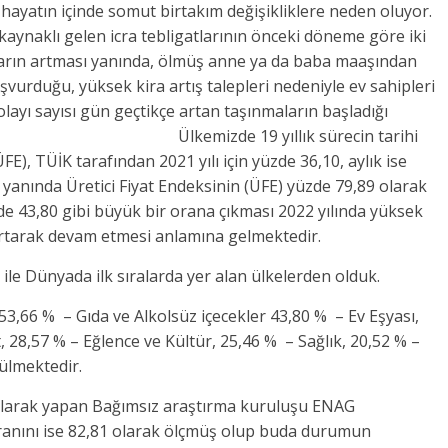
ayatın içinde somut birtakım değişikliklere neden oluyor.
kaynaklı gelen icra tebligatlarının önceki döneme göre iki
ların artması yanında, ölmüş anne ya da baba maaşından
vurduğu, yüksek kira artış talepleri nedeniyle ev sahipleri
layı sayısı gün geçtikçe artan taşınmaların başladığı
kemizde 19 yıllık sürecin tarihi
E), TÜİK tarafından 2021 yılı için yüzde 36,10, aylık ise
 yanında Üretici Fiyat Endeksinin (ÜFE) yüzde 79,89 olarak
e 43,80 gibi büyük bir orana çıkması 2022 yılında yüksek
artarak devam etmesi anlamına gelmektedir.
 ile Dünyada ilk sıralarda yer alan ülkelerden olduk.
3,66 % – Gıda ve Alkolsüz içecekler 43,80 % – Ev Eşyası,
28,57 % – Eğlence ve Kültür, 25,46 % – Sağlık, 20,52 % –
ülmektedir.
 olarak yapan Bağımsız araştırma kuruluşu ENAG
ranını ise 82,81 olarak ölçmüş olup buda durumun