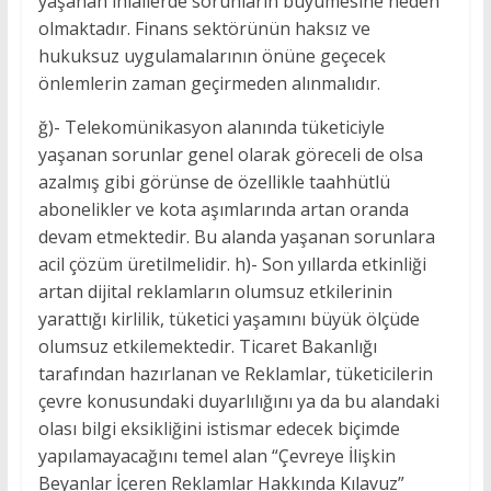
yaşanan ihlallerde sorunların büyümesine neden
olmaktadır. Finans sektörünün haksız ve
hukuksuz uygulamalarının önüne geçecek
önlemlerin zaman geçirmeden alınmalıdır.
ğ)- Telekomünikasyon alanında tüketiciyle
yaşanan sorunlar genel olarak göreceli de olsa
azalmış gibi görünse de özellikle taahhütlü
abonelikler ve kota aşımlarında artan oranda
devam etmektedir. Bu alanda yaşanan sorunlara
acil çözüm üretilmelidir. h)- Son yıllarda etkinliği
artan dijital reklamların olumsuz etkilerinin
yarattığı kirlilik, tüketici yaşamını büyük ölçüde
olumsuz etkilemektedir. Ticaret Bakanlığı
tarafından hazırlanan ve Reklamlar, tüketicilerin
çevre konusundaki duyarlılığını ya da bu alandaki
olası bilgi eksikliğini istismar edecek biçimde
yapılamayacağını temel alan “Çevreye İlişkin
Beyanlar İçeren Reklamlar Hakkında Kılavuz”