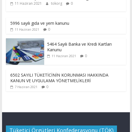
11 Haziran 2021
tokorg
0
5996 sayılı gıda ve yem kanunu
0
11 Haziran 2021
5464 Sayılı Banka ve Kredi Kartları
Kanunu
0
11 Haziran 2021
6502 SAYILI TÜKETİCİNİN KORUNMASI HAKKINDA
KANUN VE UYGULAMA YÖNETMELİKLERİ
0
7 Haziran 2021
Tüketici Örgütleri Konfederasyonu (TÖK)