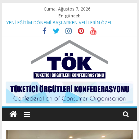
Skip
Cuma, Ağustos 7, 2026
to
En güncel:
content
YENİ EĞİTİM DÖNEMİ BAŞLARKEN VELİLERİN ÖZEL
OKULLAR İLE SINAVI
İBB BAŞKAN VEKİLİ SAYIN NURİ ASLAN’A AÇIK MEKTUP
Son 4 yılda Temel Gıda Maddelerinin Hayatımıza Etkileri
TÜKETİCİ HAKLARI GERİYE GÖTÜRÜLEMEZ!
Tüketici
Örgütleri
Konfederasyonu
(TÖK)