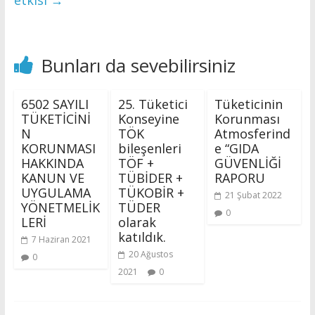
etkisi
→
Bunları da sevebilirsiniz
6502 SAYILI
25. Tüketici
Tüketicinin
TÜKETİCİNİ
Konseyine
Korunması
N
TÖK
Atmosferind
KORUNMASI
bileşenleri
e “GIDA
HAKKINDA
TÖF +
GÜVENLİĞİ
KANUN VE
TÜBİDER +
RAPORU
UYGULAMA
TÜKOBİR +
21 Şubat 2022
YÖNETMELİK
TÜDER
0
LERİ
olarak
katıldık.
7 Haziran 2021
20 Ağustos
0
2021
0