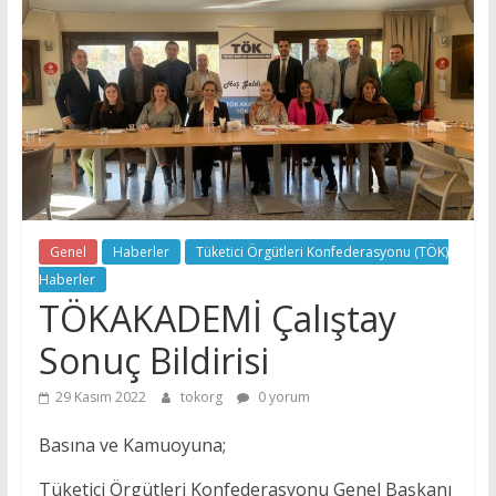
Tüketici
Örgütleri
Konfederasyonu
(TÖK)
Genel
Haberler
Tüketici Örgütleri Konfederasyonu (TÖK)
Haberler
TÖKAKADEMİ Çalıştay
Sonuç Bildirisi
29 Kasım 2022
tokorg
0 yorum
Basına ve Kamuoyuna;
Tüketici Örgütleri Konfederasyonu Genel Başkanı