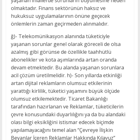
yaşanan ihlallerde sorunların büyümesine neden
olmaktadır. Finans sektörünün haksız ve
hukuksuz uygulamalarının önüne geçecek
önlemlerin zaman geçirmeden alınmalıdır.
ğ)- Telekomünikasyon alanında tüketiciyle
yaşanan sorunlar genel olarak göreceli de olsa
azalmış gibi görünse de özellikle taahhütlü
abonelikler ve kota aşımlarında artan oranda
devam etmektedir. Bu alanda yaşanan sorunlara
acil çözüm üretilmelidir. h)- Son yıllarda etkinliği
artan dijital reklamların olumsuz etkilerinin
yarattığı kirlilik, tüketici yaşamını büyük ölçüde
olumsuz etkilemektedir. Ticaret Bakanlığı
tarafından hazırlanan ve Reklamlar, tüketicilerin
çevre konusundaki duyarlılığını ya da bu alandaki
olası bilgi eksikliğini istismar edecek biçimde
yapılamayacağını temel alan “Çevreye İlişkin
Beyanlar İçeren Reklamlar Hakkında Kılavuz”