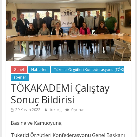
Tüketici
Örgütleri
Konfederasyonu
(TÖK)
Genel
Haberler
Tüketici Örgütleri Konfederasyonu (TÖK)
Haberler
TÖKAKADEMİ Çalıştay
Sonuç Bildirisi
29 Kasım 2022
tokorg
0 yorum
Basına ve Kamuoyuna;
Tüketici Örgütleri Konfederasyonu Genel Başkanı