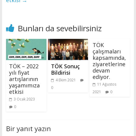
etkisi
→
Bunları da sevebilirsiniz
TÖK
çalışmaları
kapsamında,
ziyaretlerine
TÖK – 2022
TÖK Sonuç
devam
yılı fiyat
Bildirisi
ediyor.
artışlarının
4 Ekim 2021
yaşamımıza
11 Ağustos
0
etkisi
2021
0
3 Ocak 2023
0
Bir yanıt yazın