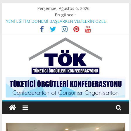
Skip
Perşembe, Ağustos 6, 2026
to
En güncel:
content
YENİ EĞİTİM DÖNEMİ BAŞLARKEN VELİLERİN ÖZEL
OKULLAR İLE SINAVI
İBB BAŞKAN VEKİLİ SAYIN NURİ ASLAN’A AÇIK MEKTUP
Son 4 yılda Temel Gıda Maddelerinin Hayatımıza Etkileri
TÜKETİCİ HAKLARI GERİYE GÖTÜRÜLEMEZ!
Tüketici
Örgütleri
Konfederasyonu
(TÖK)